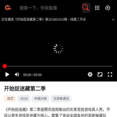
留言求片
正在播放《开始捉迷藏第二季》第20260423期 - 线路二节点
提醒
不要轻易相信视频中的任何广告，谨防上当受骗
技巧
如遇视频无法播放或加载速度慢，可尝试切换播放线路
开始捉迷藏第二季
综艺
2026
中国大陆
汉语普通话
《开始捉迷藏》第二季是腾讯视频推出的实景竞技游戏真人秀，节
目以童年游戏捉迷藏为核心，聚集了来自全国各地的高能躲藏玩