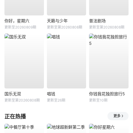
你好，星期六
天籁与少年
普法剧场
更新至20260809期
更新至第20260808期
更新至第20260808期
国乐无双
唱钱
你钱我花独担旅行5
更新至第20260808期
更新至26期
更新至10期
正在热播
更多