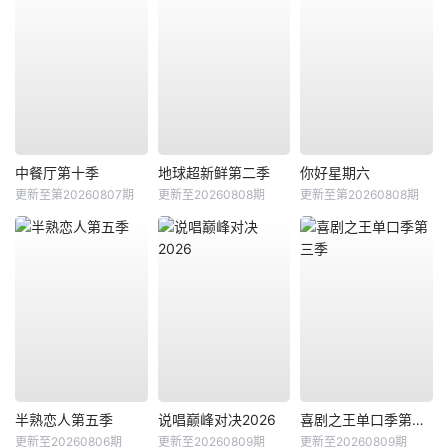
中餐厅第十季
地球超新鲜第二季
你好星期六
更新至第20260807期
更新至20260808期
更新至第20260808期
半熟恋人第五季
说唱巅峰对决2026
喜剧之王单口季第三季
更新至20260806期
更新至20260809期
更新至20260809期