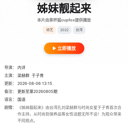
姊妹靓起来
本片由茶杯狐cupfox提供播放
综艺
2022
台湾
立即播放
导演：
内详
主演：
梁赫群
于子育
更新：
2026-08-06 13:15
备注：
更新至第20260805期
语言：
国语
剧情：
《姊妹靓起来》由台湾孔刘梁赫群与时尚女星于子育首次合
作主持，从时尚到保养品等女性话题无所不谈！为观众带来
不同观点。