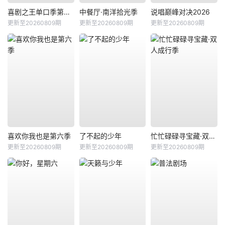
喜剧之王单口季第三季
中餐厅·南洋拾光季
说唱巅峰对决2026
更新至20260809期
更新至20260809期
更新至20260809期
喜欢你我也是第六季
了不起的少年
忙忙碌碌寻宝藏·双人成行季
更新至20260809期
更新至20260809期
更新至20260809期