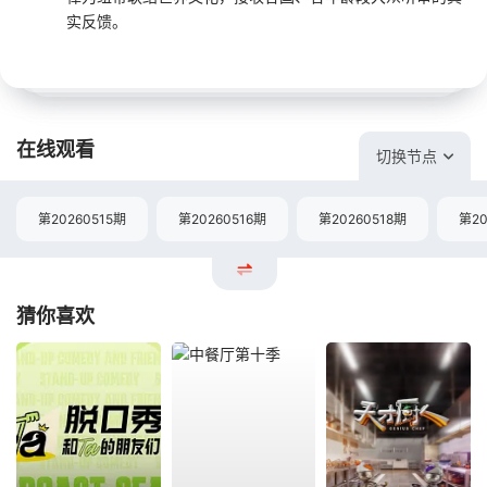
实反馈。
在线观看
切换节点
第20260515期
第20260516期
第20260518期
第20
猜你喜欢