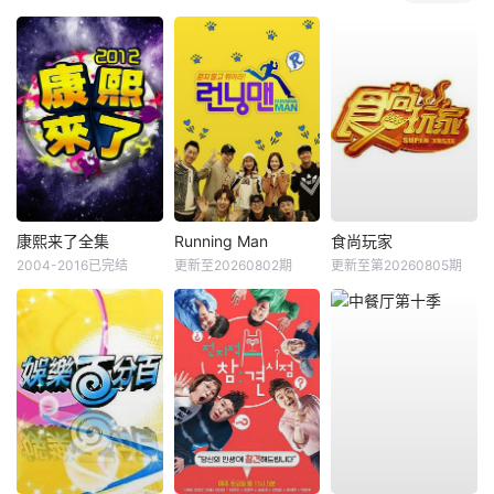
康熙来了全集
Running Man
食尚玩家
2004-2016已完结
更新至20260802期
更新至第20260805期