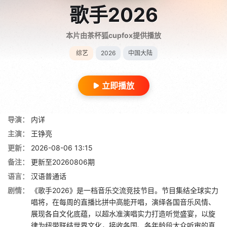
歌手2026
本片由茶杯狐cupfox提供播放
综艺
2026
中国大陆
立即播放
导演：
内详
主演：
王铮亮
更新：
2026-08-06 13:15
备注：
更新至20260806期
语言：
汉语普通话
剧情：
《歌手2026》是一档音乐交流竞技节目。节目集结全球实力
唱将，在每周的直播比拼中高能开唱，演绎各国音乐风情、
展现各自文化底蕴，以超水准演唱实力打造听觉盛宴，以旋
律为纽带联结世界文化，接收各国、各年龄段大众听审的真