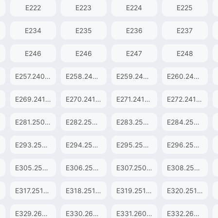
E222
E223
E224
E225
E234
E235
E236
E237
E246
E246
E247
E248
E257.240814
E258.240821
E259.240828
E260.240904
6
E269.241113
E270.241120
E271.241127
E272.241211
E281.250219
E282.250226
E283.250305
E284.250312
E293.250514
E294.250521
E295.250528
E296.250604
E305.250806
E306.250813
E307.250820
E308.250827
E317.251105
E318.251112
E319.251119
E320.251126
E329.260128
E330.260204
E331.260211
E332.260225