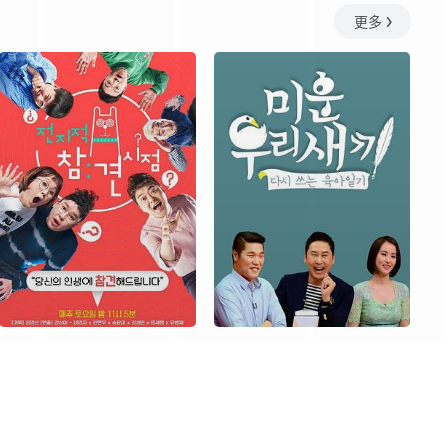
更多
全知干预视角
我家的熊孩子
更新至第20260801期
更新至第20260802期