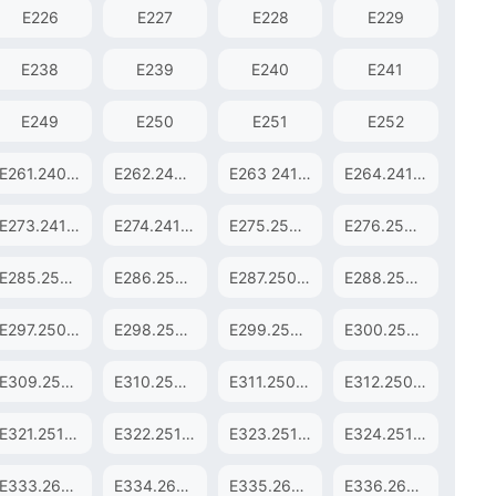
E226
E227
E228
E229
E238
E239
E240
E241
E249
E250
E251
E252
E261.240911
E262.240925
E263 241002
E264.241009
E273.241218
E274.241225
E275.250108
E276.250115
E285.250319
E286.250326
E287.250402
E288.250409
E297.250611
E298.250618
E299.250625
E300.250702
E309.250903
E310.250910
E311.250917
E312.250924
E321.251203
E322.251210
E323.251217
E324.251224
E333.260304
E334.260311
E335.260318
E336.260325