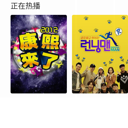
正在热播
康熙来了全集
Running Man
2004-2016已完结
更新至20260802期