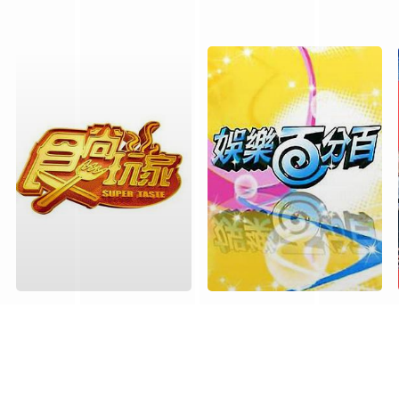
食尚玩家
娱乐百分百
更新至20260805期
更新至20260805期