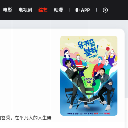
电影
电视剧
综艺
动漫
APP
问答秀，在平凡人的人生舞