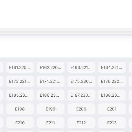
6
E161.220713
E162.220720
E163.221005
E164.221012
E173.221221
E174.221228
E175.230104
E176.230111
E185.230315
E186.230322
E187.230329
E188.230405
E198
E199
E200
E201
E210
E211
E212
E213