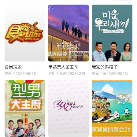
食尚玩家
半熟恋人第五季
我家的熊孩子
更新至20260805期
更新至第20260803期
更新至第20260802期