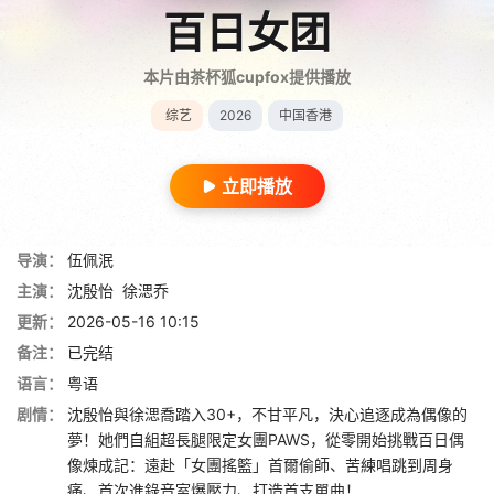
百日女团
本片由茶杯狐cupfox提供播放
综艺
2026
中国香港
立即播放
导演：
伍佩泯
主演：
沈殷怡
徐㴓乔
更新：
2026-05-16 10:15
备注：
已完结
语言：
粤语
剧情：
沈殷怡與徐㴓喬踏入30+，不甘平凡，決心追逐成為偶像的
夢！她們自組超長腿限定女團PAWS，從零開始挑戰百日偶
像煉成記：遠赴「女團搖籃」首爾偷師、苦練唱跳到周身
痛、首次進錄音室爆壓力、打造首支單曲！ ...